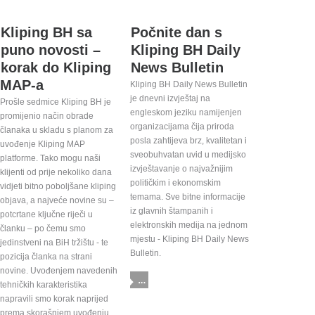
Kliping BH sa
Počnite dan s
puno novosti –
Kliping BH Daily
korak do Kliping
News Bulletin
MAP-a
Kliping BH Daily News Bulletin
je dnevni izvještaj na
Prošle sedmice Kliping BH je
engleskom jeziku namijenjen
promijenio način obrade
organizacijama čija priroda
članaka u skladu s planom za
posla zahtijeva brz, kvalitetan i
uvođenje Kliping MAP
sveobuhvatan uvid u medijsko
platforme. Tako mogu naši
izvještavanje o najvažnijim
klijenti od prije nekoliko dana
političkim i ekonomskim
vidjeti bitno poboljšane kliping
temama. Sve bitne informacije
objava, a najveće novine su –
iz glavnih štampanih i
potcrtane ključne riječi u
elektronskih medija na jednom
članku – po čemu smo
mjestu - Kliping BH Daily News
jedinstveni na BiH tržištu - te
Bulletin.
pozicija članka na strani
novine. Uvođenjem navedenih
tehničkih karakteristika
napravili smo korak naprijed
prema skorašnjem uvođenju