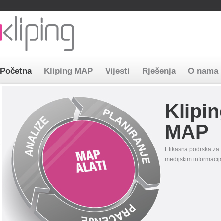
Bosnia and Herzegovina
Macedonia
Serbia
Slovenia
Preskoči
Početna
Kliping MAP
Vijesti
Rješenja
O nama
navigaciju
Klipi
MAP
Efikasna podrška za 
medijskim informaci