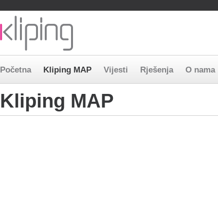
Bosnia and Herzegovina
Macedonia
Serbia
Slovenia
Preskoči
Početna
Kliping MAP
Vijesti
Rješenja
O nama
navigaciju
Kliping MAP