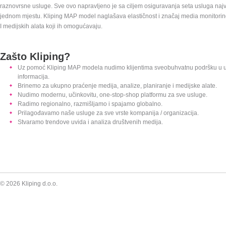
raznovrsne usluge. Sve ovo napravljeno je sa ciljem osiguravanja seta usluga najv
jednom mjestu. Kliping MAP model naglašava elastičnost i značaj media monitorin
I medijskih alata koji ih omogućavaju.
Zašto Kliping?
Uz pomoć Kliping MAP modela nudimo klijentima sveobuhvatnu podršku u u
informacija.
Brinemo za ukupno praćenje medija, analize, planiranje i medijske alate.
Nudimo modernu, učinkovitu, one-stop-shop platformu za sve usluge.
Radimo regionalno, razmišljamo i spajamo globalno.
Prilagođavamo naše usluge za sve vrste kompanija / organizacija.
Stvaramo trendove uvida i analiza društvenih medija.
Preskoči
© 2026 Kliping d.o.o.
navigaciju