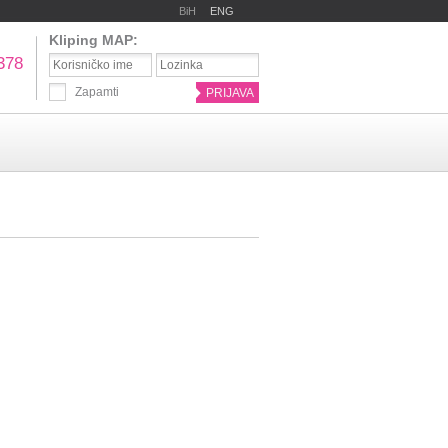
BiH
ENG
Bosnia and Herzegovina
Kliping MAP:
Macedonia
378
Serbia
Slovenia
Zapamti