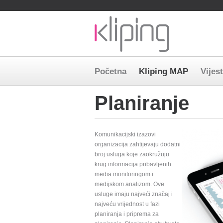
Preskoči
Početna
Kliping MAP
Vijest
navigaciju
Planiranje
Komunikacijski izazovi
organizacija zahtijevaju dodatni
broj usluga koje zaokružuju
krug informacija pribavljenih
media monitoringom i
medijskom analizom. Ove
usluge imaju najveći značaj i
najveću vrijednost u fazi
planiranja i priprema za