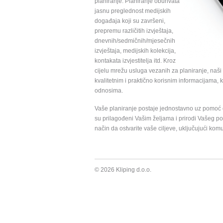
planiranje. Planiranje obuhvata
jasnu preglednost medijskih
događaja koji su završeni,
prepremu različitih izvještaja,
dnevnih/sedmičnih/mjesečnih
izvještaja, medijskih kolekcija,
kontakata izvjestitelja itd. Kroz
cijelu mrežu usluga vezanih za planiranje, naši
kvalitetnim i praktično korisnim informacijama, 
odnosima.
Vaše planiranje postaje jednostavno uz pomoć or
su prilagođeni Vašim željama i prirodi Vašeg p
način da ostvarite vaše ciljeve, uključujući kom
© 2026 Kliping d.o.o.