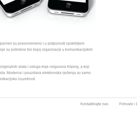
 parneri su pravovremeno i u potpunosti opskrbljeni
koje su potrebne bio kojoj organizaciji u komunikacijskim
iginalnih alata i usluga koje osigurava Kliping, a koji
osla. Moderna i pouzdana elektronska rješenja su samo
unikacijsku izuzetnost.
Preskoči
Kontaktirajte nas
Pohvale i 
navigaciju