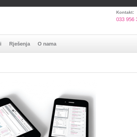
My
country
Kontakt:
033 956 
i
Rješenja
O nama