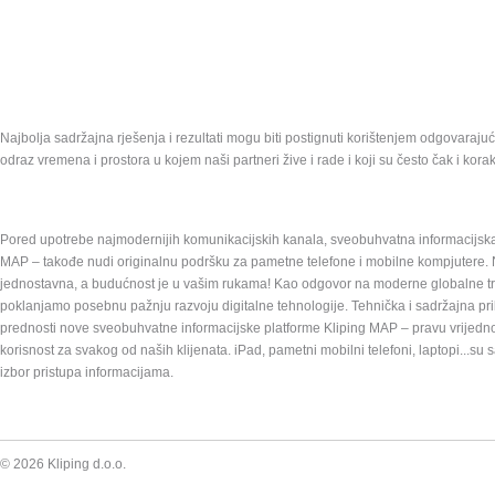
Najbolja sadržajna rješenja i rezultati mogu biti postignuti korištenjem odgovarajući
odraz vremena i prostora u kojem naši partneri žive i rade i koji su često čak i korak
Pored upotrebe najmodernijih komunikacijskih kanala, sveobuhvatna informacijska
MAP – takođe nudi originalnu podršku za pametne telefone i mobilne kompjutere. N
jednostavna, a budućnost je u vašim rukama! Kao odgovor na moderne globalne t
poklanjamo posebnu pažnju razvoju digitalne tehnologije. Tehnička i sadržajna pri
prednosti nove sveobuhvatne informacijske platforme Kliping MAP – pravu vrijedn
korisnost za svakog od naših klijenata. iPad, pametni mobilni telefoni, laptopi...su
izbor pristupa informacijama.
Preskoči
© 2026 Kliping d.o.o.
navigaciju