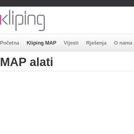
Bosnia and Herzegovina
Macedonia
Serbia
Slovenia
Preskoči
Početna
Kliping MAP
Vijesti
Rješenja
O nama
navigaciju
MAP alati