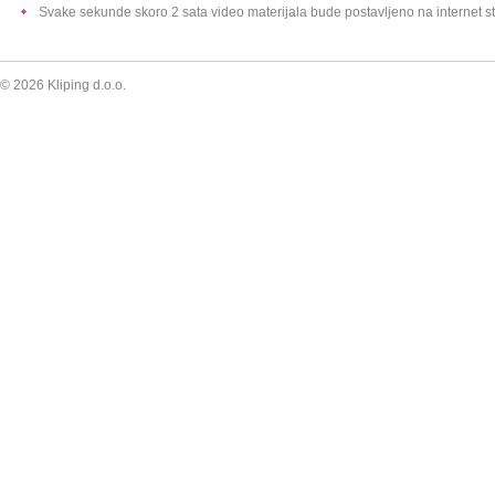
Svake sekunde skoro 2 sata video materijala bude postavljeno na internet s
Preskoči
© 2026 Kliping d.o.o.
navigaciju