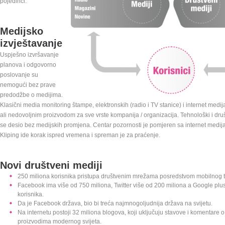
pojedinci.
Medijsko
izvještavanje
Uspješno izvršavanje
planova i odgovorno
poslovanje su
nemogući bez prave
predodžbe o medijima.
Klasični media monitoring štampe, elektronskih (radio i TV stanice) i internet medij
ali nedovoljnim proizvodom za sve vrste kompanija / organizacija. Tehnološki i dru
se desio bez medijskih promjena. Centar pozornosti je pomjeren sa internet medij
Kliping ide korak ispred vremena i spreman je za praćenje.
Novi društveni mediji
250 miliona korisnika pristupa društvenim mrežama posredstvom mobilnog t
Facebook ima više od 750 miliona, Twitter više od 200 miliona a Google plus
korisnika.
Da je Facebook država, bio bi treća najmnogoljudnija država na svijetu.
Na internetu postoji 32 miliona blogova, koji uključuju stavove i komentare 
proizvodima modernog svijeta.