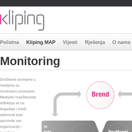
Bosnia and Herzegovina
Macedonia
Serbia
Slovenia
Preskoči
Početna
Kliping MAP
Vijesti
Rješenja
O nama
navigaciju
Monitoring
Društvene promjene u
medijima su
neodvojivo povezane.
Medijsko izvještavanje
reflektuje se na
događaje i imidž
aktivnosti koje
sprovode sve
organizacije i